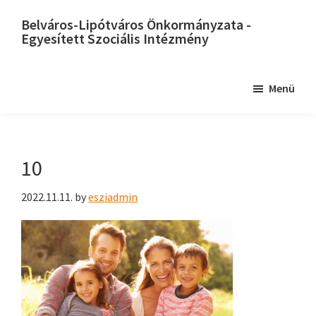
Skip
Belváros-Lipótváros Önkormányzata -
to
Egyesített Szociális Intézmény
main
content
Menü
10
2022.11.11.
by
esziadmin