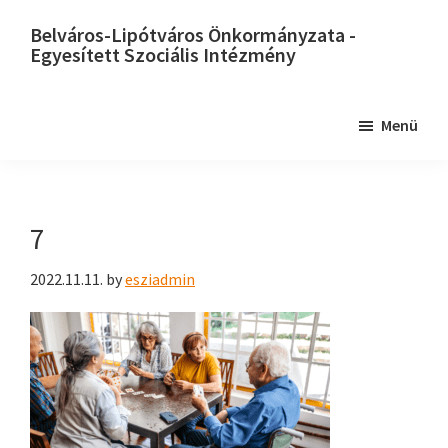
Skip
Belváros-Lipótváros Önkormányzata -
to
Egyesített Szociális Intézmény
main
content
Menü
7
2022.11.11.
by
esziadmin